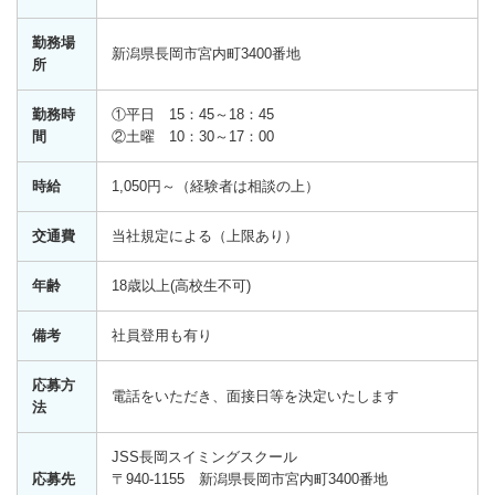
勤務場
新潟県長岡市宮内町3400番地
所
勤務時
①平日 15：45～18：45
間
②土曜 10：30～17：00
時給
1,050円～（経験者は相談の上）
交通費
当社規定による（上限あり）
年齢
18歳以上(高校生不可)
備考
社員登用も有り
応募方
電話をいただき、面接日等を決定いたします
法
JSS長岡スイミングスクール
応募先
〒940-1155 新潟県長岡市宮内町3400番地