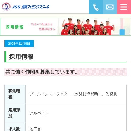
2025年11月6日
採用情報
共に働く仲間を募集しています。
募集職
プールインストラクター（水泳指導補助）、監視員
種
雇用形
アルバイト
態
求人数
若干名