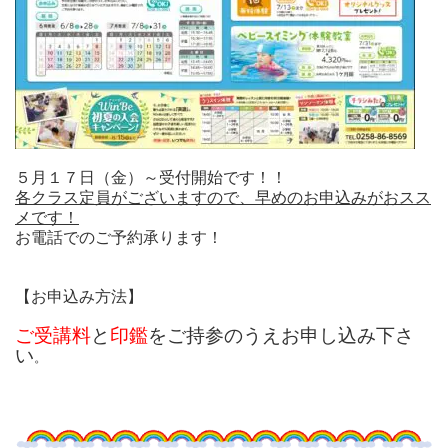
５月１７日（金）～受付開始です！！
各クラス定員がございますので、早めのお申込みがおスス
メです！
お電話でのご予約承ります！
【お申込み方法】
ご受講料
と
印鑑
をご持参のうえお申し込み下さ
い
。